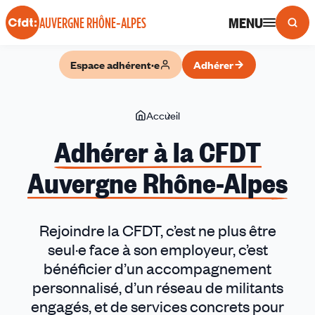
Panneau de gestion des cookies
MENU
AUVERGNE RHÔNE-ALPES
Espace adhérent·e
Adhérer
Vous
Accueil
Adhérer
êtes
à
Adhérer à la CFDT
ici
la
Auvergne Rhône-Alpes
CFDT
Auvergne
Rhône-
Alpes
Rejoindre la CFDT, c’est ne plus être
seul·e face à son employeur, c’est
bénéficier d’un accompagnement
personnalisé, d’un réseau de militants
engagés, et de services concrets pour