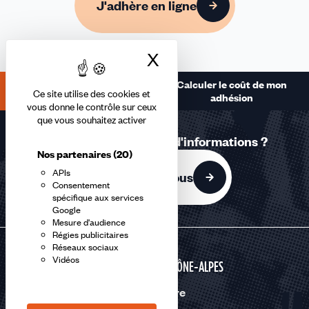
J'adhère en ligne
X
Masquer le bandea
Calculer le coût de mon
J'adhère
Ce site utilise des cookies et
adhésion
vous donne le contrôle sur ceux
que vous souhaitez activer
Une question ? Besoin d'informations ?
Nos partenaires
(20)
APIs
Contactez-nous
Consentement
spécifique aux services
Google
Mesure d'audience
Régies publicitaires
Réseaux sociaux
Vidéos
AUVERGNE RHÔNE-ALPES
Nous suivre