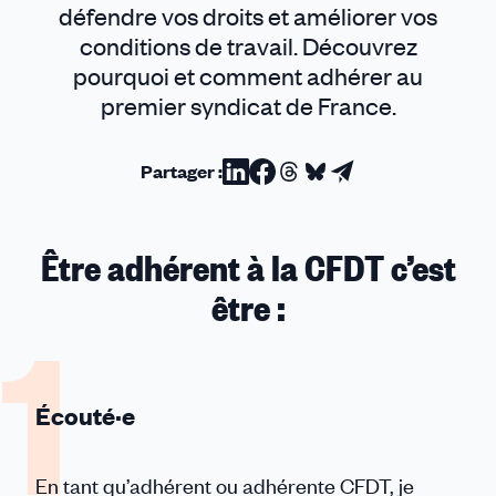
défendre vos droits et améliorer vos
conditions de travail. Découvrez
pourquoi et comment adhérer au
premier syndicat de France.
Partager :
Partager
Partager
Partager
Partager
Partager
sur
sur
sur
sur
par
Linkedin
Facebook
Threads
Bluesky
email
Être adhérent à la CFDT c’est
être :
Écouté·e
En tant qu’adhérent ou adhérente CFDT, je