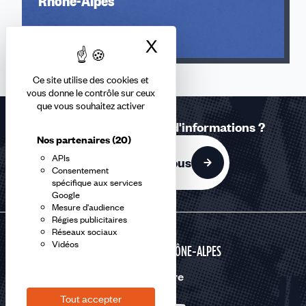
Rhône-Alpes
Lire l'article
X
Masquer le bandea
Ce site utilise des cookies et
vous donne le contrôle sur ceux
que vous souhaitez activer
Une question ? Besoin d'informations ?
Nos partenaires
(20)
APIs
Contactez-nous
Consentement
spécifique aux services
Google
Mesure d'audience
Régies publicitaires
Réseaux sociaux
Vidéos
AUVERGNE RHÔNE-ALPES
Nous suivre
Tout accepter