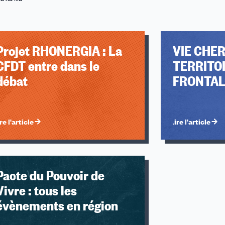
Projet RHONERGIA : La
VIE CHE
CFDT entre dans le
TERRITO
débat
FRONTAL
re l'article
Lire l'article
u des cookies
Pacte du Pouvoir de
Vivre : tous les
évènements en région