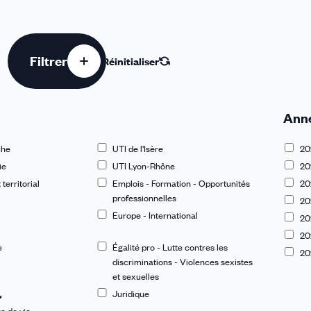
Filtrer
Réinitialiser
Ann
che
UTI de l'Isère
20
ie
UTI Lyon-Rhône
20
territorial
Emplois - Formation - Opportunités
20
professionnelles
20
Europe - International
20
20
e
Égalité pro - Lutte contres les
20
discriminations - Violences sexistes
et sexuelles
Juridique
e de vie