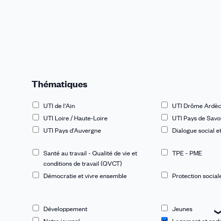
Thématiques
UTI de l'Ain
UTI Drôme Ardè
UTI Loire / Haute-Loire
UTI Pays de Savo
UTI Pays d'Auvergne
Dialogue social et 
Santé au travail - Qualité de vie et
TPE - PME
conditions de travail (QVCT)
Démocratie et vivre ensemble
Protection social
Développement
Jeunes
Notre journal
Logement et cadr