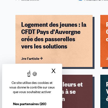
Logement des jeunes : la
CFDT Pays d'Auvergne
crée des passerelles
vers les solutions
Lire l'article
Li
X
Masquer le bandea
Aider les travailleurs et
Ce site utilise des cookies et
vous donne le contrôle sur ceux
les travailleuses à se
que vous souhaitez activer
loger, une action
Nos partenaires
(20)
syndicale CFDT