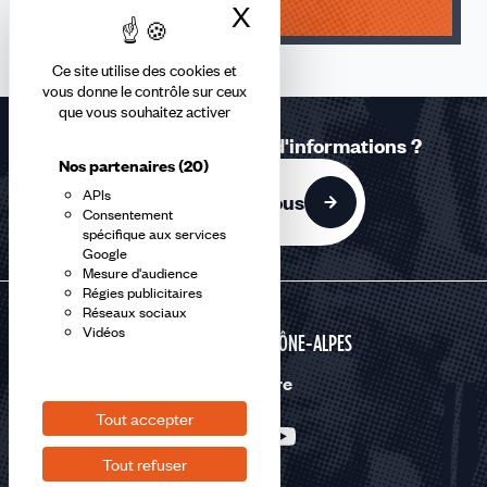
X
Masquer le bandea
Ce site utilise des cookies et
vous donne le contrôle sur ceux
que vous souhaitez activer
Une question ? Besoin d'informations ?
Nos partenaires
(20)
APIs
Contactez-nous
Consentement
spécifique aux services
Google
Mesure d'audience
Régies publicitaires
Réseaux sociaux
Vidéos
AUVERGNE RHÔNE-ALPES
Nous suivre
Tout accepter
Tout refuser