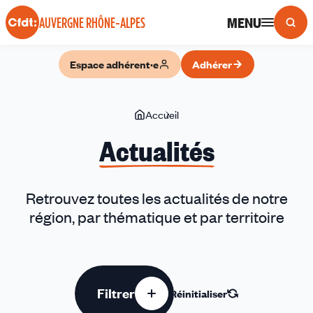
Panneau de gestion des cookies
MENU
AUVERGNE RHÔNE-ALPES
Espace adhérent·e
Adhérer
Vous
Accueil
Actualités
êtes
Actualités
ici
Retrouvez toutes les actualités de notre
région, par thématique et par territoire
Filtrer
Réinitialiser