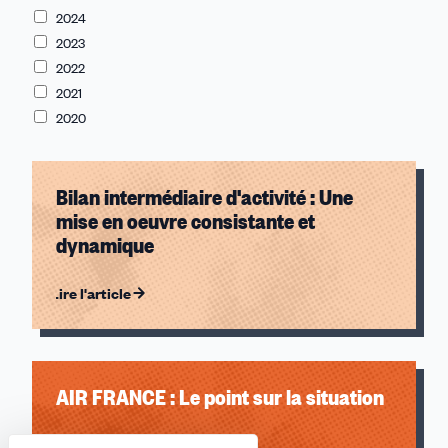
2024
sexistes et sexuelles
2023
Développement
2022
Jeunes
2021
Juridique
2020
Notre journal
Logement et cadre de vie
Bilan intermédiaire d'activité : Une
mise en oeuvre consistante et
dynamique
Lire l'article
AIR FRANCE : Le point sur la situation
Lire l'article