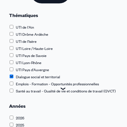
Thématiques
UTI de l'Ain
UTI Drôme Ardèche
UTI de l'Isère
UTI Loire / Haute-Loire
UTI Pays de Savoie
UTI Lyon-Rhône
UTI Pays d'Auvergne
Dialogue social et territorial
Emplois - Formation - Opportunités professionnelles
Santé au travail - Qualité de vie et conditions de travail (QVCT)
TPE - PME
Années
Europe - International
Démocratie et vivre ensemble
2026
Protection sociale
2025
Égalité pro - Lutte contres les discriminations - Violences