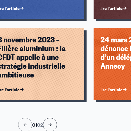
re l'article
Lire l'article
8 novembre 2023 –
24 mars 
Filière aluminium : la
dénonce l
CFDT appelle à une
d’un délé
u des cookies
stratégie industrielle
Annecy
ambitieuse
re l'article
Lire l'article
01
02