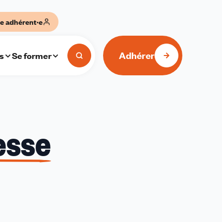
e adhérent·e
Adhérer
s
Se former
esse