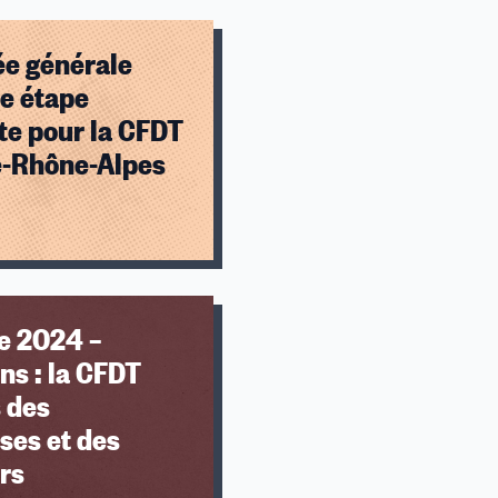
e générale
e étape
te pour la CFDT
-Rhône-Alpes
e 2024 –
ns : la CFDT
 des
uses et des
urs