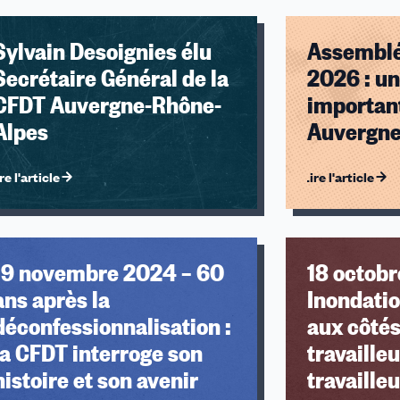
Sylvain Desoignies élu
Assemblé
Secrétaire Général de la
2026 : un
CFDT Auvergne-Rhône-
importan
Alpes
Auvergne
re l'article
Lire l'article
19 novembre 2024 – 60
18 octobr
ans après la
Inondatio
déconfessionnalisation :
aux côtés
la CFDT interroge son
travaille
histoire et son avenir
travaille