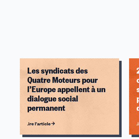
Thématiques
Communiqués de presse
Les syndicats des
Quatre Moteurs pour
l’Europe appellent à un
dialogue social
permanent
Lire l'article
Li