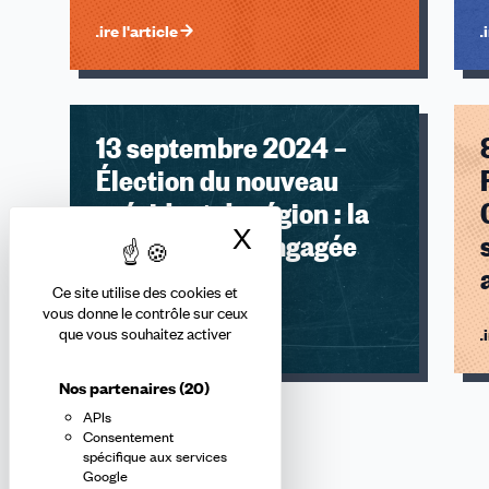
Lire l'article
Li
13 septembre 2024 –
Élection du nouveau
président de région : la
X
Masquer le bandea
CFDT libre et engagée
Ce site utilise des cookies et
vous donne le contrôle sur ceux
que vous souhaitez activer
Lire l'article
Li
Nos partenaires
(20)
APIs
Consentement
spécifique aux services
Google