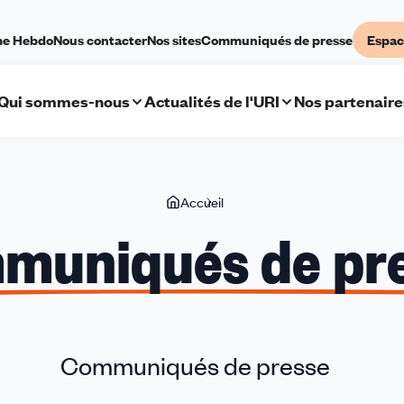
me Hebdo
Nous contacter
Nos sites
Communiqués de presse
Espac
Qui sommes-nous
Actualités de l'URI
Nos partenaire
Vous
Accueil
Communiqués
êtes
de
muniqués de pr
ici
presse
Communiqués de presse