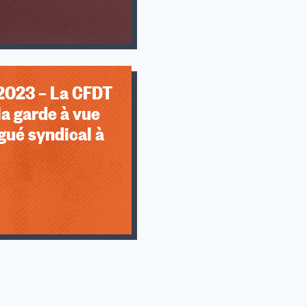
2023 – La CFDT
a garde à vue
gué syndical à