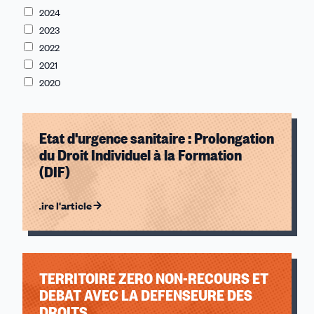
2024
sexistes et sexuelles
2023
Développement
2022
Jeunes
2021
Juridique
2020
Notre journal
Logement et cadre de vie
Etat d'urgence sanitaire : Prolongation
du Droit Individuel à la Formation
(DIF)
Lire l'article
TERRITOIRE ZERO NON-RECOURS ET
DEBAT AVEC LA DEFENSEURE DES
DROITS