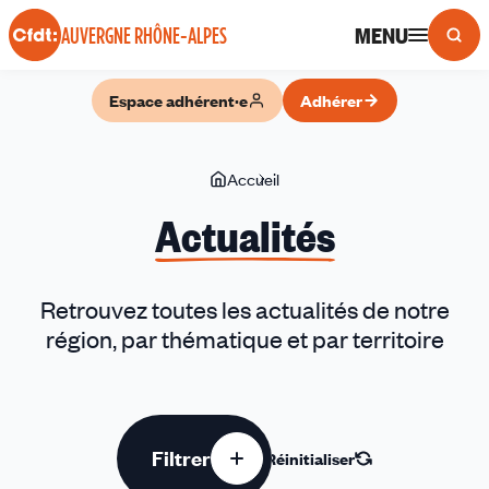
Panneau de gestion des cookies
MENU
AUVERGNE RHÔNE-ALPES
Espace adhérent·e
Adhérer
Vous
Accueil
Actualités
êtes
Actualités
ici
Retrouvez toutes les actualités de notre
région, par thématique et par territoire
Filtrer
Réinitialiser