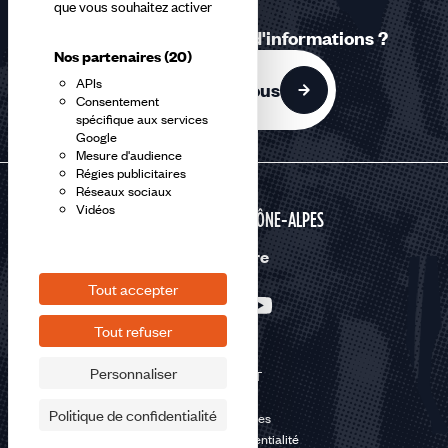
que vous souhaitez activer
Une question ? Besoin d'informations ?
Nos partenaires
(20)
APIs
Contactez-nous
Consentement
spécifique aux services
Google
Mesure d'audience
Régies publicitaires
Réseaux sociaux
Vidéos
AUVERGNE RHÔNE-ALPES
Nous suivre
Tout accepter
Tout refuser
Personnaliser
©2026 CFDT
Plan du site
Politique de confidentialité
Mentions légales
Politique de confidentialité