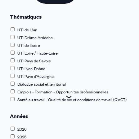
Thématiques
UTI de l'Ain
UTI Drôme Ardèche
UTI de l'Isère
UTI Loire / Haute-Loire
UTI Pays de Savoie
UTI Lyon-Rhône
UTI Pays d'Auvergne
Dialogue social et territorial
Emplois - Formation - Opportunités professionnelles
Santé au travail - Qualité de vie et conditions de travail (QVCT)
TPE - PME
Années
Europe - International
Démocratie et vivre ensemble
2026
Protection sociale
2025
Égalité pro - Lutte contres les discriminations - Violences