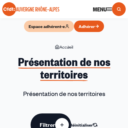
Panneau de gestion des cookies
MENU
AUVERGNE RHÔNE-ALPES
Espace adhérent·e
Adhérer
Vous
Accueil
Présentation
êtes
de
Présentation de nos
ici
nos
territoires
territoires
Présentation de nos territoires
Filtrer
Réinitialiser