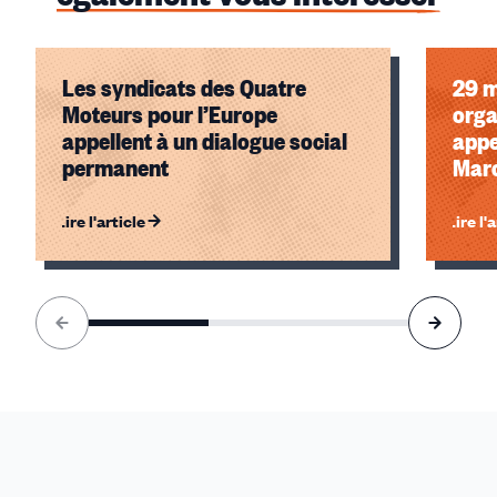
Les syndicats des Quatre
29 m
Moteurs pour l’Europe
orga
appellent à un dialogue social
appe
permanent
Marc
Lire l'article
Lire l'
Élément
1
sur
3
accessible