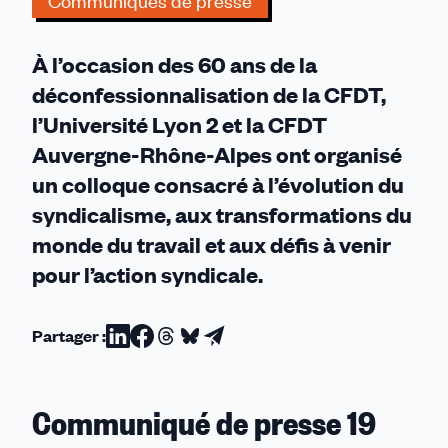
Communiqués de presse
interroge
son
À l’occasion des 60 ans de la
histoire
et
déconfessionnalisation de la CFDT,
son
l’Université Lyon 2 et la CFDT
avenir
Auvergne-Rhône-Alpes ont organisé
un colloque consacré à l’évolution du
syndicalisme, aux transformations du
monde du travail et aux défis à venir
pour l’action syndicale.
Partager :
Partager
Partager
Partager
Partager
Partager
sur
sur
sur
sur
par
Linkedin
Facebook
Threads
Bluesky
email
Communiqué de presse 19