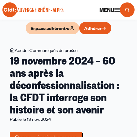
Panneau de gestion des cookies
MENU
AUVERGNE RHÔNE-ALPES
Espace adhérent·e
Adhérer
Vous
Accueil
Communiqués de presse
19
19 novembre 2024 – 60
êtes
novembre
ici
2024
ans après la
–
déconfessionnalisation :
60
ans
la CFDT interroge son
après
la
histoire et son avenir
déconfessionnalisation
Publié le 19 nov. 2024
:
la
CFDT