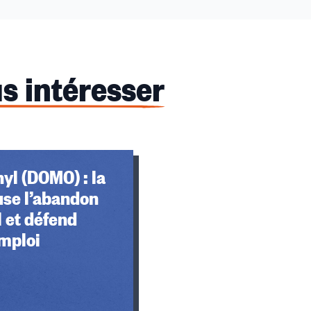
s intéresser
yl (DOMO) : la
use l’abandon
l et défend
mploi