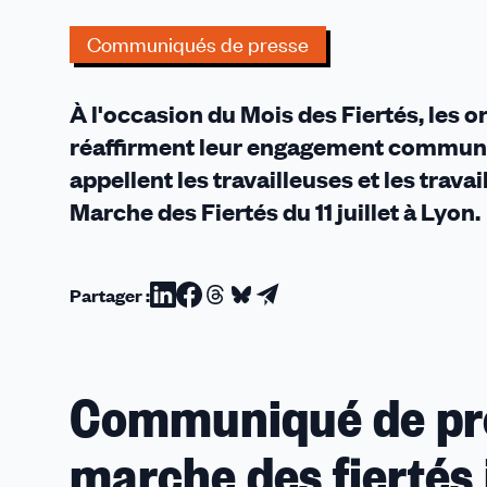
participer
à
Communiqués de presse
la
Marche
À l'occasion du Mois des Fiertés, les 
des
Fiertés
réaffirment leur engagement commun 
du
appellent les travailleuses et les trava
11
Marche des Fiertés du 11 juillet à Lyon.
juillet
Partager :
Partager
Partager
Partager
Partager
Partager
sur
sur
sur
sur
par
Linkedin
Facebook
Threads
Bluesky
email
Communiqué de pre
marche des fiertés 