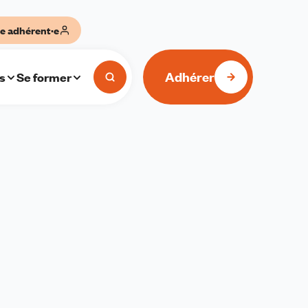
e adhérent·e
Adhérer
s
Se former