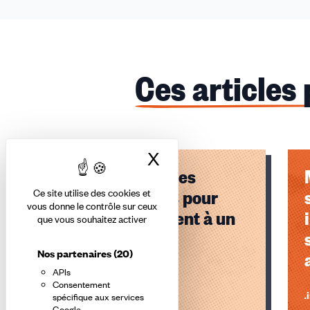
Ces articles
X
Masquer le bandea
Les syndicats des
Quatre Moteurs pour
Ce site utilise des cookies et
vous donne le contrôle sur ceux
l’Europe appellent à un
que vous souhaitez activer
dialogue social
Nos partenaires
(20)
permanent
APIs
Consentement
Lire l'article
Li
spécifique aux services
Google