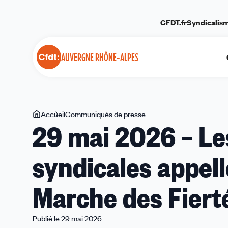
Panneau de gestion des cookies
CFDT.fr
Syndicalis
AUVERGNE RHÔNE-ALPES
Vous
Accueil
Communiqués de presse
29
29 mai 2026 – Le
êtes
mai
ici
2026
syndicales appelle
–
Les
organisations
Marche des Fiertés
syndicales
appellent
à
Publié le 29 mai 2026