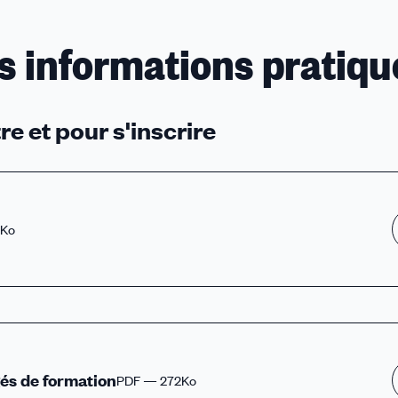
himiques
s informations pratiqu
re et pour s'inscrire
ganisation, faut-il réinventer le travail ?
CT dans les Organisations
7Ko
T dans les SPSTI
s
és de formation
PDF — 272Ko