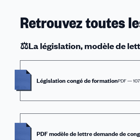
Formation CARSAT / Les Risques c
Retrouvez toutes le
Formation CARSAT / Les RPS
Formation CARSAT / Les TMS
⚖️La législation, modèle de lett
Formation CARSAT / Management et or
Formation CARSAT / Manager la QV
Législation congé de formation
PDF — 10
Formation CARSAT / Mandatés CFD
Formation CARSAT / Nanoparticule
PDF modèle de lettre demande de cong