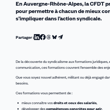
En Auvergne-Rhône-Alpes, la CFDT pro
pour permettre à chacun de
mieux com
s’impliquer dans l’action syndicale
.
Partager :
Partager
Partager
Partager
Partager
Partager
sur
sur
sur
sur
par
Linkedin
Facebook
Threads
Bluesky
email
De la découverte du syndicalisme aux formations juridiques, e
communication, ces formations couvrent l’ensemble des enjeux
Que vous soyez nouvel adhérent, militant ou déjà engagé dan
besoins.
Ces formations vous permettent de :
mieux connaître vos
droits et ceux des salariés
,
développer des
compétences concrètes pour agir
,