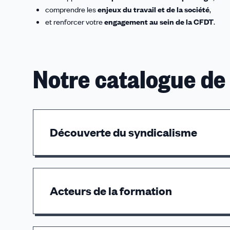
comprendre les
enjeux du travail et de la société
,
et renforcer votre
engagement au sein de la CFDT
.
Notre catalogue de
Découverte du syndicalisme
Découverte de la CFDT
Fibre militante
Acteurs de la formation
Formation des jeunes adhérents
Animer une formation syndicale