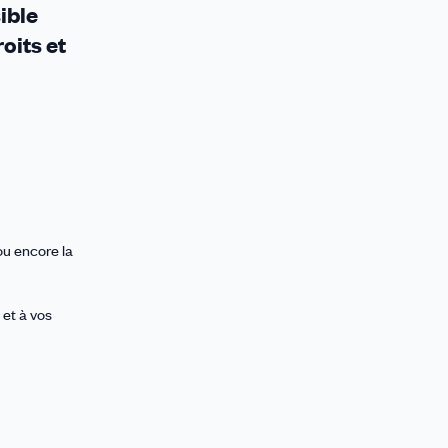
ible
oits et
ou encore la
et à vos