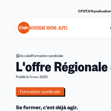
Panneau de gestion des cookies
CFDT.fr
Syndicalis
AUVERGNE RHÔNE-ALPES
Vous
Accueil
Formation syndicale
L'offre
L'offre Régionale
êtes
Régionale
ici
de
Formation
Publié le 5 nov. 2025
syndicale
Formation syndicale
Se former, c’est déjà agir.