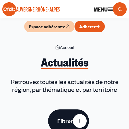
Panneau de gestion des cookies
MENU
AUVERGNE RHÔNE-ALPES
Espace adhérent·e
Adhérer
Vous
Accueil
Actualités
êtes
Actualités
ici
Retrouvez toutes les actualités de notre
région, par thématique et par territoire
Filtrer