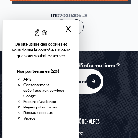
01
02
03
04
05
...
8
X
Masquer le bandea
Ce site utilise des cookies et
vous donne le contrôle sur ceux
que vous souhaitez activer
Une question ? Besoin d'informations ?
Nos partenaires
(20)
APIs
Contactez-nous
Consentement
spécifique aux services
Google
Mesure d'audience
Régies publicitaires
Réseaux sociaux
Vidéos
AUVERGNE RHÔNE-ALPES
Nous suivre