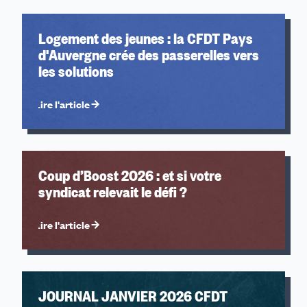
2024
sexistes et sexuelles
2023
Développement
Logement des jeunes : la CFDT Pays
2022
Jeunes
d'Auvergne crée des passerelles vers
2021
Juridique
les solutions
2020
Notre journal
Logement et cadre de vie
Lire l'article
Coup d’Boost 2026 : et si votre
syndicat relevait le défi ?
Lire l'article
JOURNAL JANVIER 2026 CFDT