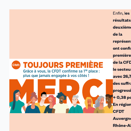
Enfin, l
es
résultats
deuxième
de la
représen
ont confi
première
de la CF
le secteu
avec 26,
des suffr
progress
+ 0,38 po
En région
CFDT
Auvergn
Rhône-A