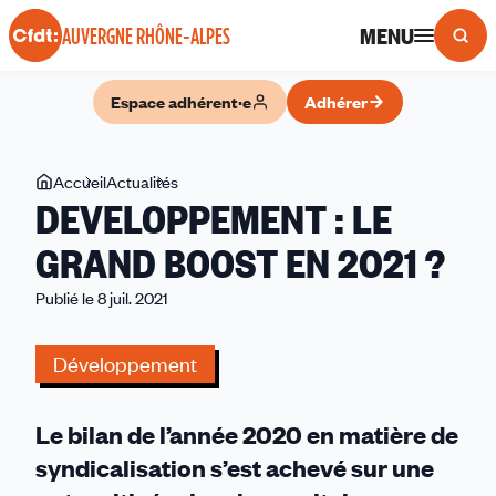
Panneau de gestion des cookies
MENU
AUVERGNE RHÔNE-ALPES
Espace adhérent·e
Adhérer
Vous
Accueil
Actualités
DEVELOPPEMENT
DEVELOPPEMENT : LE
êtes
:
ici
LE
GRAND BOOST EN 2021 ?
GRAND
Publié le 8 juil. 2021
BOOST
EN
2021
Développement
?
Le bilan de l’année 2020 en matière de
syndicalisation s’est achevé sur une