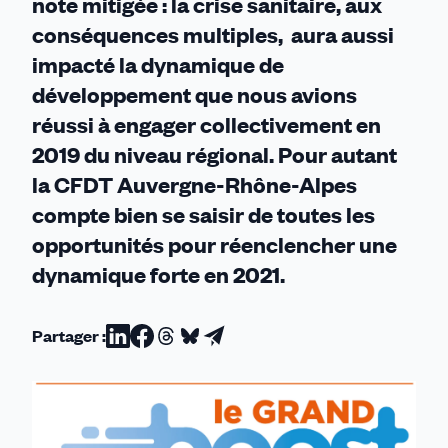
note mitigée : la crise sanitaire, aux
conséquences multiples, aura aussi
impacté la dynamique de
développement que nous avions
réussi à engager collectivement en
2019 du niveau régional. Pour autant
la CFDT Auvergne-Rhône-Alpes
compte bien se saisir de toutes les
opportunités pour réenclencher une
dynamique forte en 2021.
Partager :
Partager
Partager
Partager
Partager
Partager
sur
sur
sur
sur
par
Linkedin
Facebook
Threads
Bluesky
email