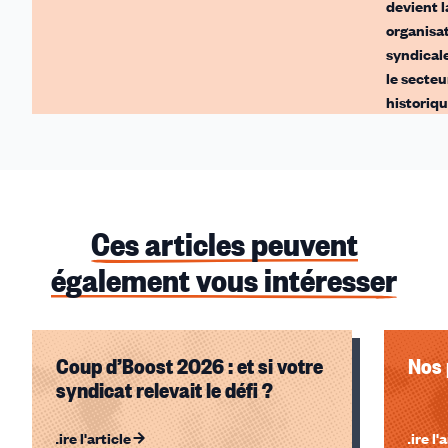
devient l
organisa
syndical
le secteu
historiqu
Ces articles peuvent
également vous intéresser
Coup d’Boost 2026 : et si votre
Nos 
syndicat relevait le défi ?
Lire l'article
Lire l'