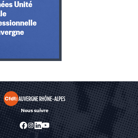
ées Unité
ale
essionnelle
uvergne
AUVERGNE RHÔNE-ALPES
Nous suivre