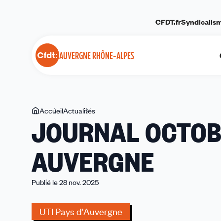
Panneau de gestion des cookies
CFDT.fr
Syndicalis
AUVERGNE RHÔNE-ALPES
Vous
Accueil
Actualités
JOURNAL
JOURNAL OCTOB
êtes
OCTOBRE
ici
2025
AUVERGNE
CFDT
AUVERGNE
Publié le 28 nov. 2025
UTI Pays d'Auvergne