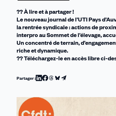
?? À lire et à partager !
Le nouveau journal de l’UTI Pays d’Auv
la rentrée syndicale : actions de prox
interpro au Sommet de l’élevage, accu
Un concentré de terrain, d’engagement
riche et dynamique.
?? Téléchargez-le en accès libre ci-de
Partager :
Partager
Partager
Partager
Partager
Partager
sur
sur
sur
sur
par
Linkedin
Facebook
Threads
Bluesky
email