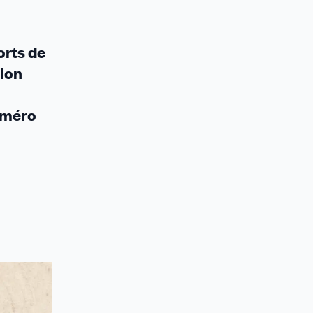
orts de
tion
numéro