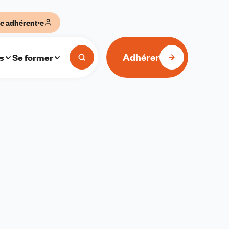
e adhérent·e
Adhérer
s
Se former