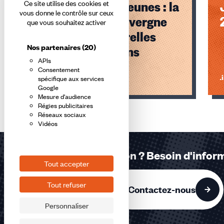
Logement des jeunes : la
Ce site utilise des cookies et
vous donne le contrôle sur ceux
CFDT Pays d'Auvergne
que vous souhaitez activer
crée des passerelles
Nos partenaires
(20)
vers les solutions
APIs
Consentement
Lire l'article
Li
spécifique aux services
Google
Mesure d'audience
Éléments
Régies publicitaires
1,
Réseaux sociaux
Vidéos
2,
3
sur
Une question ? Besoin d'infor
3
Tout accepter
accessibles
Tout refuser
Contactez-nous
Personnaliser