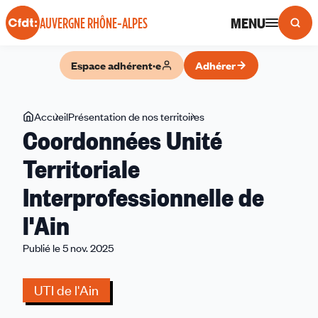
Panneau de gestion des cookies
MENU
AUVERGNE RHÔNE-ALPES
Espace adhérent·e
Adhérer
Vous
Accueil
Présentation de nos territoires
Coordonnées
Coordonnées Unité
êtes
Unité
ici
Territoriale
Territoriale
Interprofessionnelle
Interprofessionnelle de
de
l'Ain
l'Ain
Publié le 5 nov. 2025
UTI de l'Ain