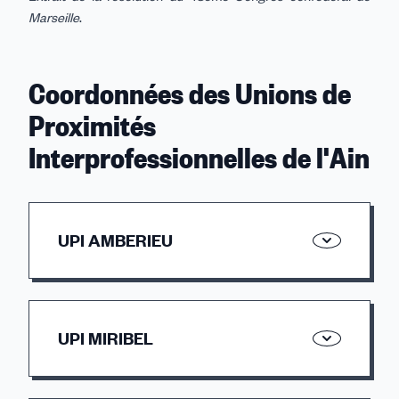
Marseille
.
Coordonnées des Unions de
Proximités
Interprofessionnelles de l'Ain
UPI AMBERIEU
19 rue René Panhard
01500 AMBERIEU EN BUGEY
UPI MIRIBEL
Responsable : Jean Luc Lozat
Ligne fixe : 04.69.18.82.62
17 rue Joseph Carré
Mail : uti01@aura.cfdt.fr