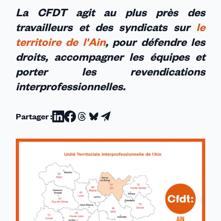
La CFDT agit au plus près des
travailleurs et des syndicats sur
le
territoire de l'Ain
, pour défendre les
droits, accompagner les équipes et
porter les revendications
interprofessionnelles.
Partager :
Partager
Partager
Partager
Partager
Partager
sur
sur
sur
sur
par
Linkedin
Facebook
Threads
Bluesky
email