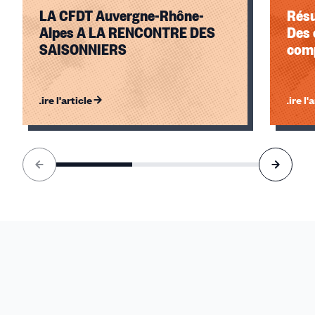
LA CFDT Auvergne-Rhône-
Résu
Alpes A LA RENCONTRE DES
Des 
SAISONNIERS
com
Lire l'article
Lire l'
Élément
1
sur
3
accessible