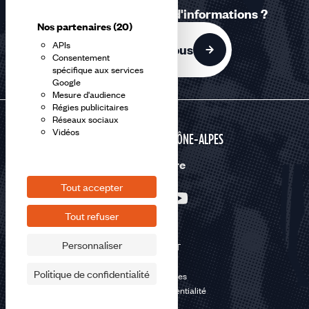
Une question ? Besoin d'informations ?
Nos partenaires
(20)
APIs
Contactez-nous
Consentement
spécifique aux services
Google
Mesure d'audience
Régies publicitaires
Réseaux sociaux
Vidéos
AUVERGNE RHÔNE-ALPES
Nous suivre
Tout accepter
Tout refuser
Personnaliser
©2026 CFDT
Plan du site
Politique de confidentialité
Mentions légales
Politique de confidentialité