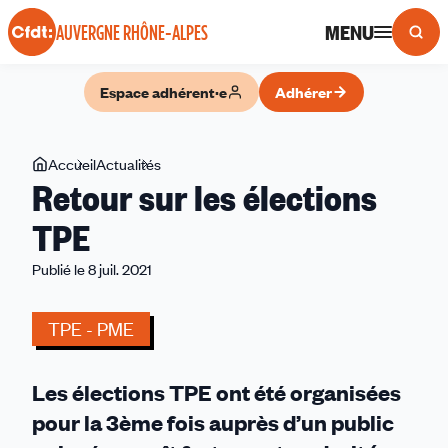
Panneau de gestion des cookies
MENU
AUVERGNE RHÔNE-ALPES
Espace adhérent·e
Adhérer
Vous
Accueil
Actualités
Retour
Retour sur les élections
êtes
sur
ici
les
TPE
élections
Publié le 8 juil. 2021
TPE
TPE - PME
Les élections TPE ont été organisées
pour la 3ème fois auprès d’un public