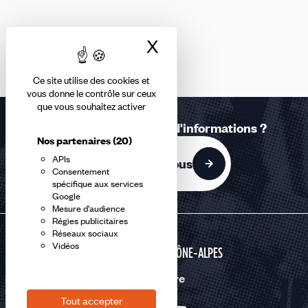
X
Masquer le bandea
Ce site utilise des cookies et
vous donne le contrôle sur ceux
que vous souhaitez activer
Une question ? Besoin d'informations ?
Nos partenaires
(20)
APIs
Contactez-nous
Consentement
spécifique aux services
Google
Mesure d'audience
Régies publicitaires
Réseaux sociaux
Vidéos
AUVERGNE RHÔNE-ALPES
Nous suivre
Tout accepter