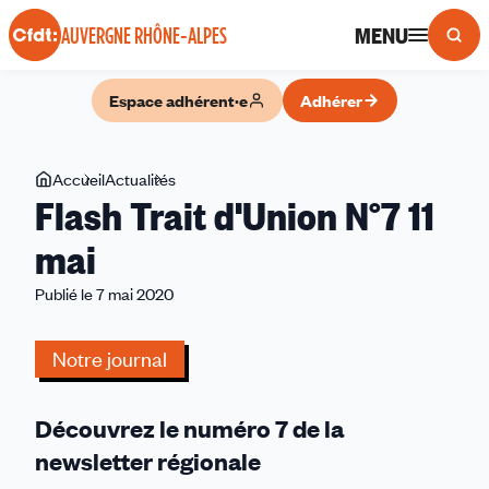
Panneau de gestion des cookies
MENU
AUVERGNE RHÔNE-ALPES
Espace adhérent·e
Adhérer
Vous
Accueil
Actualités
Flash
Flash Trait d'Union N°7 11
êtes
Trait
ici
d'Union
mai
N°7
Publié le 7 mai 2020
11
mai
Notre journal
Découvrez le numéro 7 de la
newsletter régionale