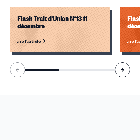
Flash Trait d'Union N°13 11
Flas
décembre
déc
Lire l'article
Lire l'
Élément
1
sur
3
accessible