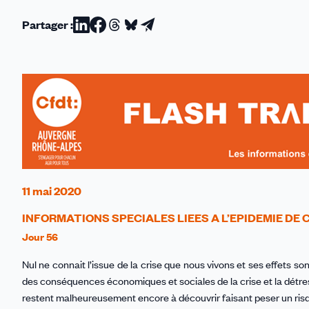
Partager :
Partager
Partager
Partager
Partager
Partager
sur
sur
sur
sur
par
Linkedin
Facebook
Threads
Bluesky
email
11 mai 2020
INFORMATIONS SPECIALES LIEES A L’EPIDEMIE DE C
Jour 56
Nul ne connait l’issue de la crise que nous vivons et ses effets so
des conséquences économiques et sociales de la crise et la détre
restent malheureusement encore à découvrir faisant peser un ris